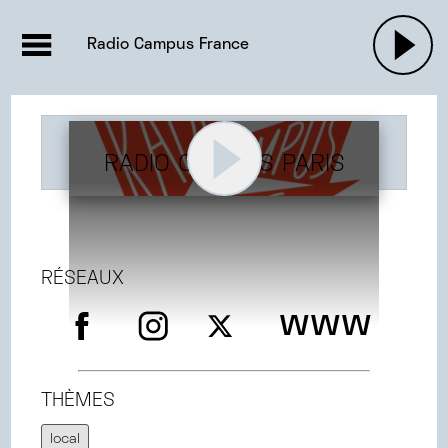
EMISSIONS |

ACTUALITÉS
RADIOS
MUSIQU
Radio Campus France
PODCASTS
RADIO CAMPUS PARIS
RÉSEAUX
www
THÈMES
local