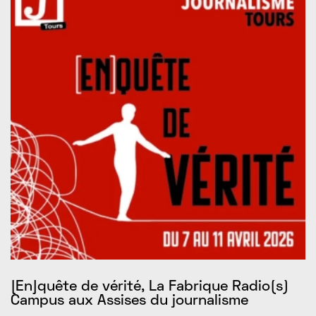
[En]quête de vérité, La Fabrique Radio(s)
N
Campus aux Assises du journalisme
s
d