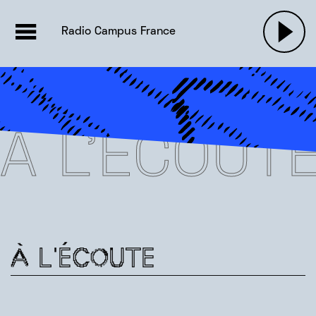
EMISSIONS |

ACTUALITÉS
RADIOS
MUSIQU
Radio Campus France
PODCASTS
À L
'ÉCOUT
À L
'ÉCOUTE