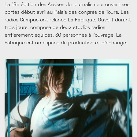
La 19e édition des Assises du journalisme a ouvert ses
J
portes début avril au Palais des congrès de Tours. Les
r
radios Campus ont relancé La Fabrique. Ouvert durant
S
trois jours, composé de deux studios radios
l
entièrement équipés, 30 personnes à l'ouvrage, La
m
Fabrique est un espace de production et d’échange
pa
entièrement dédié aux médias associatifs de proximité.
C
Des entretiens, des débats et des chroniques
ré
spéciales sur nos plateaux radio à écouter sur le
d
réseau des radios Campus ou à découvrir sur...
R
t..