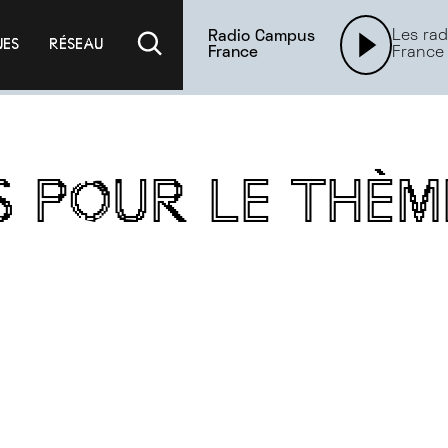
Les rad
Radio Campus
UES
RÉSEAU
France
France
S POUR LE THÈ