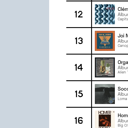
Clé
12
Albu
Capit
Joi 
13
Albu
Cano
Orga
14
Albu
Alien 
Soc
15
Albu
Loma 
Hom
16
Albu
Big C