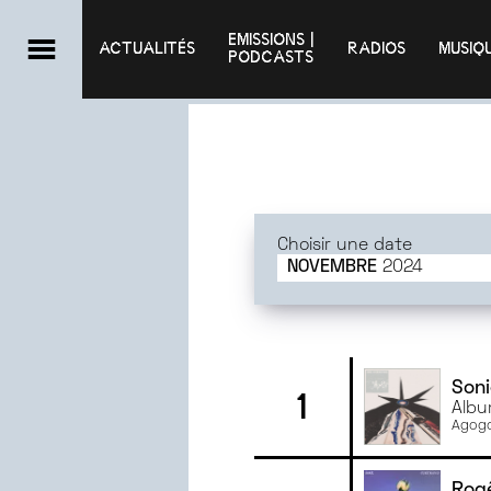
EMISSIONS |

ACTUALITÉS
RADIOS
MUSIQ
PODCASTS
Choisir une date
NOVEMBRE
2024
JUIN
2025
MAI
2025
AVRIL
2025
MARS
2025
Soni
1
Albu
FÉVRIER
2025
Agogo
JANVIER
2025
DÉCEMBRE
2024
Rog