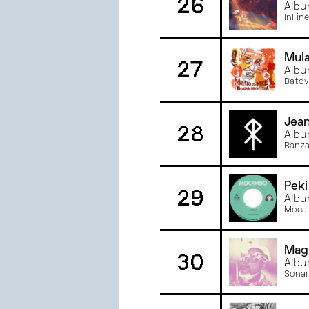
26
Album
InFiné
Mula
27
Albu
Batov
Jea
28
Albu
Banza
Pek
29
Albu
Moca
Mag
30
Albu
Sonar