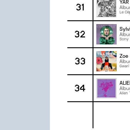
YAR
31
Albu
Le Cè
Sylv
32
Albu
Sony 
Zoe
33
Albu
Gwari
ALI
34
Albu
Alien 