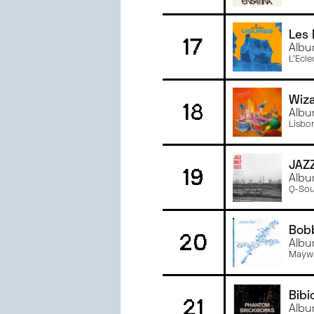
Les
17
Albu
L'Ecle
Wiz
18
Albu
Lisbo
JAZ
19
Albu
Q-Sou
Bobb
20
Albu
Mayw
Bibi
21
Albu