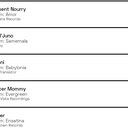
ment Nourry
m: Amor
ane Records
N'Juno
m: Samemala
py
ni
m: Babylonia
Transistor
cer Mommy
m: Evergreen
Vista Recordings
er
m: Ensatina
rown Records