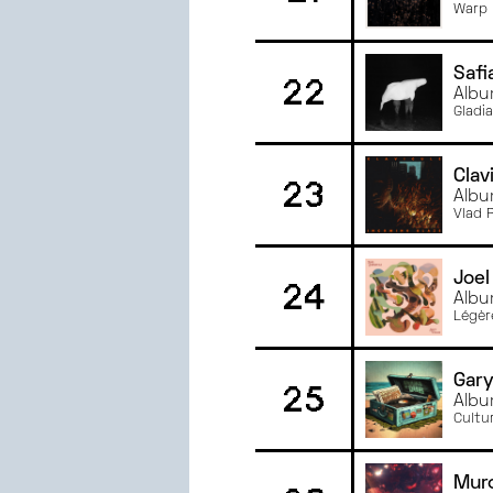
Warp 
Safi
22
Albu
Gladi
Clav
23
Albu
Vlad 
Joel
24
Albu
Légèr
Gary
25
Albu
Cultu
Mur