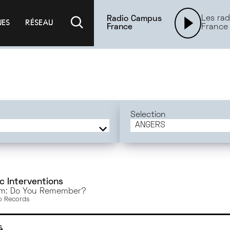
Les rad
Radio Campus
UES
RÉSEAU
France
France
Selection
ANGERS
FRANCE
BORDEAUX
PARIS
GRENOBLE
c Interventions
m: Do You Remember?
AMIENS
 Records
ORLÉANS
ANGERS
ê