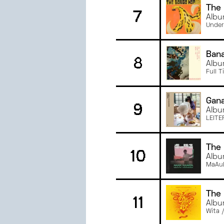
The
7
JANVIER
2023
Albu
JUIN
2022
Under
MAI
2022
AVRIL
2022
Ban
8
Albu
MARS
2022
Full 
Gan
9
Albu
LEITE
The 
10
Albu
MaAu
The
11
Albu
Wita 