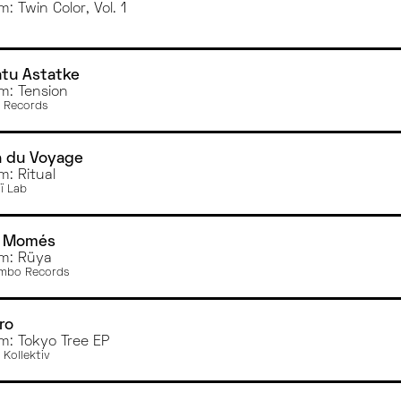
: Twin Color, Vol. 1
tu Astatke
m: Tension
 Records
n du Voyage
m: Ritual
ï Lab
i Momés
m: Rüya
mbo Records
ro
m: Tokyo Tree EP
 Kollektiv