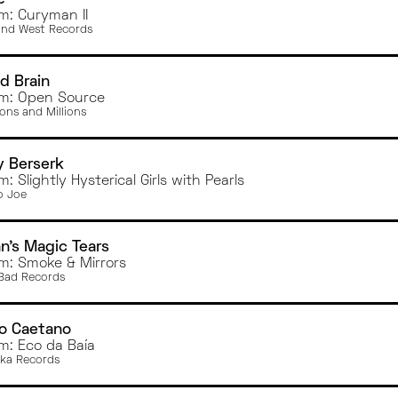
m: Curyman II
nd West Records
d Brain
m: Open Source
ons and Millions
 Berserk
: Slightly Hysterical Girls with Pearls
o Joe
n's Magic Tears
m: Smoke & Mirrors
Bad Records
o Caetano
m: Eco da Baía
ka Records