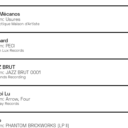
 Mécanos
m: Usures
ctique Maison d'Artiste
aard
m: PECI
n Lux Records
Z BRUT
m: JAZZ BRUT 0001
nds Recording
i Lu
m: Arrow, Four
ay Records
o
m: PHANTOM BRICKWORKS (LP II)