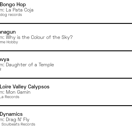
 Bongo Hop
m: La Pata Coja
dog records
anagun
m: Why is the Colour of the Sky?
Time Hobby
avya
m: Daughter of a Temple
R
Loire Valley Calypsos
m: Mon Gamin
La Records
 Dynamics
m: Drag N' Fly
/ Soulbeats Records