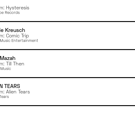
m: Hysteresis
pe Records
ie Kreusch
m: Comic Trip
Music Entertainment
 Mazah
m: Till Then
 Music
EN TEARS
m: Alien Tears
Tears