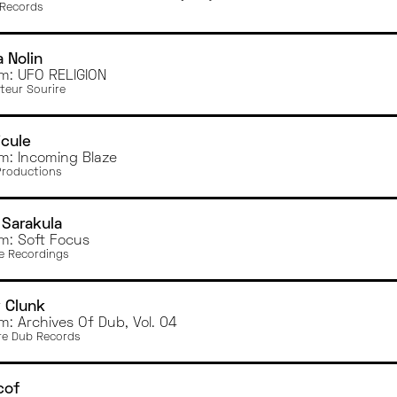
Records
a Nolin
m: UFO RELIGION
ateur Sourire
icule
m: Incoming Blaze
Productions
 Sarakula
m: Soft Focus
e Recordings
 Clunk
m: Archives Of Dub, Vol. 04
re Dub Records
cof