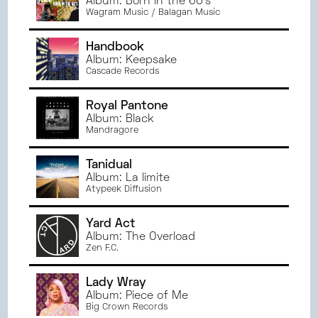
Album: Born in the 60's
NOVEMBRE
2024
ANGERS
Wagram Music / Balagan Music
OCTOBRE
2024
RENNES
SEPTEMBRE
2024
BESANÇON
Handbook
JUIN
2024
Album: Keepsake
MONTPELLIER
Cascade Records
MAI
2024
ORLÉANS
AVRIL
2024
DIJON
Royal Pantone
MARS
2024
BREST
Album: Black
Mandragore
FÉVRIER
2024
JANVIER
2024
Tanidual
DÉCEMBRE
2023
Album: La limite
NOVEMBRE
2023
Atypeek Diffusion
OCTOBRE
2023
Yard Act
SEPTEMBRE
2023
Album: The Overload
JUIN
2023
Zen F.C.
MAI
2023
AVRIL
2023
Lady Wray
Album: Piece of Me
MARS
2023
Big Crown Records
FÉVRIER
2023