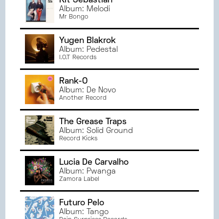
Kit Sebastian
Album: Melodi
Mr Bongo
Yugen Blakrok
Album: Pedestal
I.O.T Records
Rank-O
Album: De Novo
Another Record
The Grease Traps
Album: Solid Ground
Record Kicks
Lucia De Carvalho
Album: Pwanga
Zamora Label
Futuro Pelo
Album: Tango