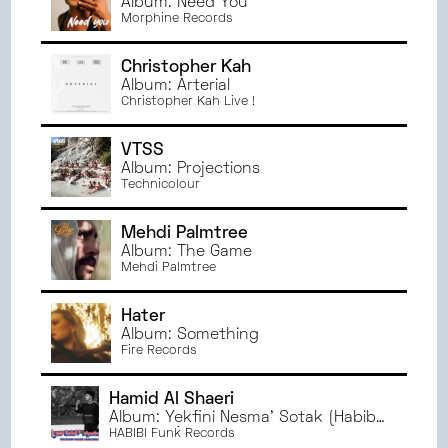
Album: Need You
Morphine Records
Christopher Kah
Album: Arterial
Christopher Kah Live !
VTSS
Album: Projections
Technicolour
Mehdi Palmtree
Album: The Game
Mehdi Palmtree
Hater
Album: Something
Fire Records
Hamid Al Shaeri
Album: Yekfini Nesma' Sotak (Habibi
Funk 018)
HABIBI Funk Records