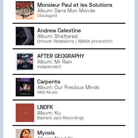
Monsieur Paul et les Solutions
Album: Dans Mon Monde
Staubgold
Andrew Celestine
Album: Shattered
Groover Obsessions / ABADA production
AFTER GEOGRAPHY
Album: Mr Rain
Independent
Carpente
Album: Our Precious Minds
M&O Music
LNDFK
Album: Ku
Bastard Jazz Recordings
Myosis