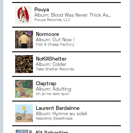
JANVIER
2023
Pouya
JUIN
2022
Album: Blood Was Never Thick As
Water
Pouya Records, LLC
MAI
2022
AVRIL
2022
Normcore
MARS
2022
Album: Out Now !
Fish & Cheap Factory
NoKillShelter
Album: Colder
Take Shelter Records
Claptrap
Album: Adulting
Un je-ne-sais-quoi
Laurent Bardainne
Album: Hymne au soleil
Heavenly Sweetness