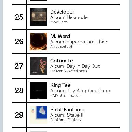
Developer
25
Album: Hexmode
Modularz
M. Ward
26
Album: supernatural thing
Anti/Epitaph
Cotonete
27
Album: Day In Day Out
Heavenly Sweetness
King Tee
28
Album: Thy Kingdom Come
RMV Grammofon
Petit Fantôme
29
Album: Stave II
Fantôme Factory