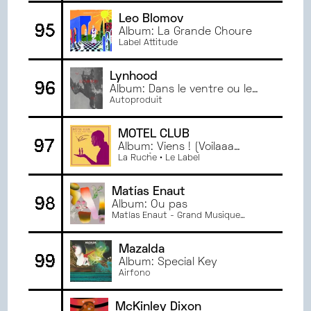
Leo Blomov
95
Album: La Grande Choure
Label Attitude
Lynhood
96
Album: Dans le ventre ou le
monument
Autoproduit
MOTEL CLUB
97
Album: Viens ! (Voilaaa
Remix)
La Ruche • Le Label
Matías Enaut
98
Album: Ou pas
Matías Enaut - Grand Musique
Management
Mazalda
99
Album: Special Key
Airfono
McKinley Dixon