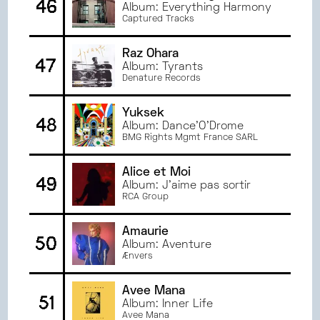
46
Album: Everything Harmony
Captured Tracks
Raz Ohara
47
Album: Tyrants
Denature Records
Yuksek
48
Album: Dance'O'Drome
BMG Rights Mgmt France SARL
Alice et Moi
49
Album: J'aime pas sortir
RCA Group
Amaurie
50
Album: Aventure
Ænvers
Avee Mana
51
Album: Inner Life
Avee Mana