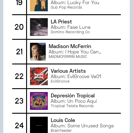
19
Album: Lucky For You
Sub Pop Records
LA Priest
20
Album: Fase Luna
Domino Recording Co
Madison McFerrin
21
Album: I Hope You Can
Forgive Me
MADMCFERRIN MUSIC
Various Artists
22
Album: EvilGroove Va01
EvilGroove
Depresión Tropical
23
Album: Un Poco Aquí
Tropical Twista Records
Louis Cole
24
Album: Some Unused Songs
Brainfeeder