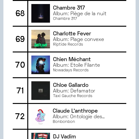
Chambre 317
68
Album: Piège de la nuit
Chambre 317
Charlotte Fever
69
Album: Plage convexe
Riptide Records
Chien Méchant
70
Album: Étoile Filante
Nowadays Records
Chloe Gallardo
71
Album: Defamator
Taxi Gauche Records
Claude L'anthrope
72
Album: Ontologie des
ombres
Bonbonbon
DJ Vadim