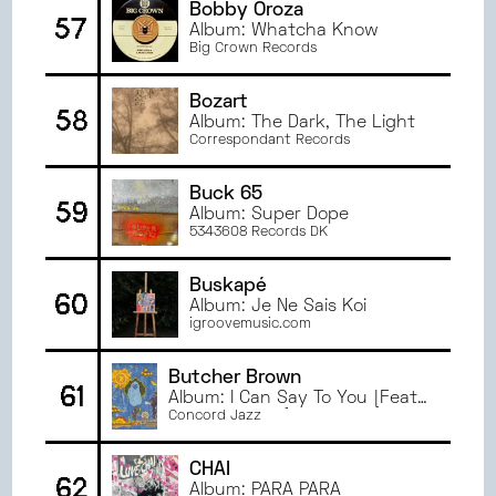
Bobby Oroza
57
Album: Whatcha Know
Big Crown Records
Bozart
58
Album: The Dark, The Light
Correspondant Records
Buck 65
59
Album: Super Dope
5343608 Records DK
Buskapé
60
Album: Je Ne Sais Koi
igroovemusic.com
Butcher Brown
61
Album: I Can Say To You [Feat.
Vanisha Gould]
Concord Jazz
CHAI
62
Album: PARA PARA