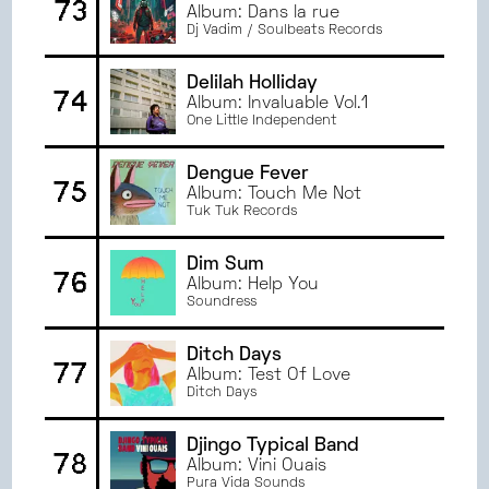
73
Album: Dans la rue
Dj Vadim / Soulbeats Records
Delilah Holliday
74
Album: Invaluable Vol.1
One Little Independent
Dengue Fever
75
Album: Touch Me Not
Tuk Tuk Records
Dim Sum
76
Album: Help You
Soundress
Ditch Days
77
Album: Test Of Love
Ditch Days
Djingo Typical Band
78
Album: Vini Ouais
Pura Vida Sounds