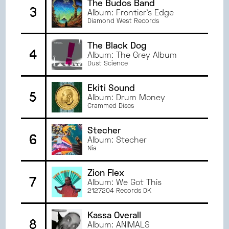
The Budos Band
3
MARS
2024
Album: Frontier's Edge
Diamond West Records
FÉVRIER
2024
JANVIER
2024
The Black Dog
DÉCEMBRE
2023
4
Album: The Grey Album
NOVEMBRE
2023
Dust Science
OCTOBRE
2023
Ekiti Sound
SEPTEMBRE
2023
5
Album: Drum Money
JUIN
2023
Crammed Discs
MAI
2023
AVRIL
2023
Stecher
6
Album: Stecher
MARS
2023
Nia
FÉVRIER
2023
JANVIER
2023
Zion Flex
7
JUIN
2022
Album: We Got This
2127204 Records DK
MAI
2022
AVRIL
2022
Kassa Overall
8
MARS
2022
Album: ANIMALS