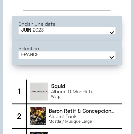
Choisir une date
JUIN
2023
JUIN
2025
MAI
2025
Selection
AVRIL
2025
FRANCE
MARS
2025
FRANCE
FÉVRIER
2025
CAEN
JANVIER
2025
GRENOBLE
DÉCEMBRE
2024
BORDEAUX
Squid
1
Album: O Monolith
NOVEMBRE
2024
ORLÉANS
Warp
OCTOBRE
2024
RENNES
SEPTEMBRE
2024
Baron Retif & Concepcion
2
JUIN
2024
Perez
Album: Funk
Mostla / Musique Large
MAI
2024
AVRIL
2024