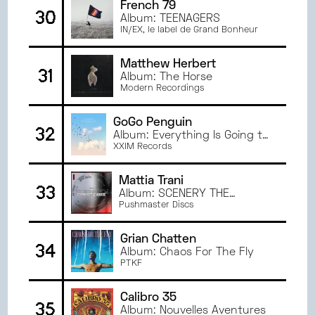
French 79
30
Album: TEENAGERS
IN/EX, le label de Grand Bonheur
Matthew Herbert
31
Album: The Horse
Modern Recordings
GoGo Penguin
32
Album: Everything Is Going to
Be OK
XXIM Records
Mattia Trani
33
Album: SCENERY THE
REMIXES
Pushmaster Discs
Grian Chatten
34
Album: Chaos For The Fly
PTKF
Calibro 35
35
Album: Nouvelles Aventures