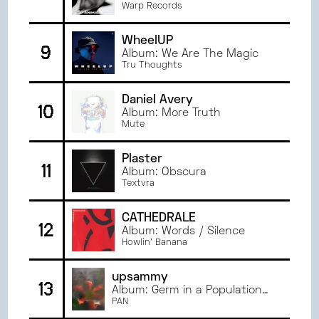
Warp Records
WheelUP
9
Album: We Are The Magic
Tru Thoughts
Daniel Avery
10
Album: More Truth
Mute
Plaster
11
Album: Obscura
Textvra
CATHEDRALE
12
Album: Words / Silence
Howlin' Banana
upsammy
13
Album: Germ in a Population
of Buildings
PAN