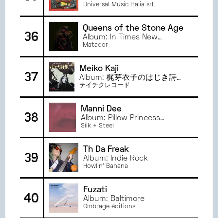
Universal Music Italia srL.
Queens of the Stone Age
36
Album: In Times New
Roman...
Matador
Meiko Kaji
37
Album: 梶芽衣子のはじき詩集
(うた)
テイチクレコード
Manni Dee
38
Album: Pillow Princess
Remixes II
Silk + Steel
Th Da Freak
39
Album: Indie Rock
Howlin' Banana
Fuzati
40
Album: Baltimore
Ombrage éditions