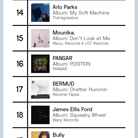
Arlo Parks
14
Album: My Soft Machine
Transgressive
Mounika.
15
Album: Don't Look at Me
MaJu. Records & I.O.T Records
PANGAR
16
Album: POSITION
PANGAR
BERMUD
17
Album: Chetter Hummin
Reverse Tapes
James Ellis Ford
18
Album: Squeaky Wheel
Warp Records
Bully