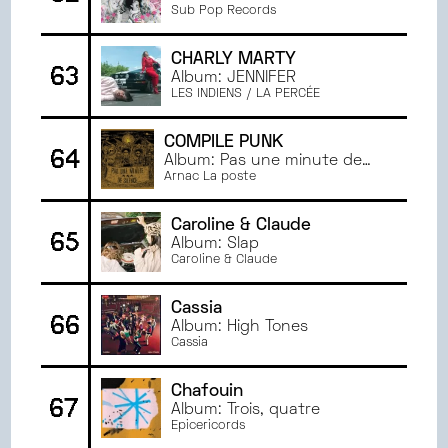
Sub Pop Records
CHARLY MARTY
63
Album: JENNIFER
LES INDIENS / LA PERCÉE
COMPILE PUNK
64
Album: Pas une minute de
silence
Arnac La poste
Caroline & Claude
65
Album: Slap
Caroline & Claude
Cassia
66
Album: High Tones
Cassia
Chafouin
67
Album: Trois, quatre
Epicericords