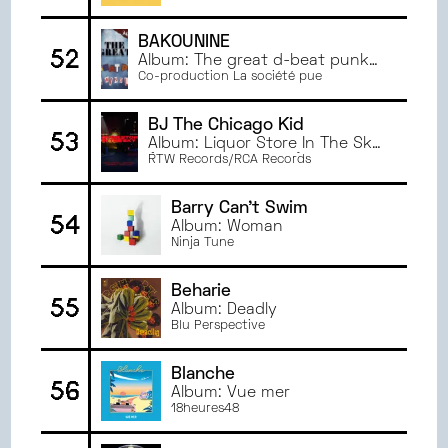
BAKOUNINE
52
Album: The great d-beat punk
swindle – split LP Bakounine /
Co-production La société pue
Agathocles
BJ The Chicago Kid
53
Album: Liquor Store In The Sky
(feat. Freddie Gibbs)
RTW Records/RCA Records
Barry Can't Swim
54
Album: Woman
Ninja Tune
Beharie
55
Album: Deadly
Blu Perspective
Blanche
56
Album: Vue mer
18heures48