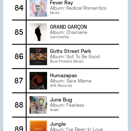
Fever Ray
84
Album: Radical Romantics
Mute
GRAND GARÇON
85
Album: Chamane
CentreVille
Gotts Street Park
86
Album: Got To Be Good
Blue Flowers Music
Humazapas
87
Album: Sara Mama
AYA Records
June Bug
88
Album: Fearless
Araki
Jungle
89
Album: I've Been In Love