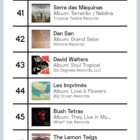
Serra das Máquinas
41
Album: Terreirão / Neblina
Tropical Twista Records
Dan San
42
Album: Grand Salon
Simone Records
David Walters
43
Album: Soul Tropical
Six Degrees Records, LLC
Les Imprimés
44
Album: Love & Flowers
Big Crown Records
Bush Tetras
45
Album: They Live in My
Head
Wharf Cat Records
The Lemon Twigs