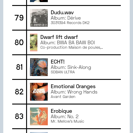
Dudu.wav
79
Album: Dérive
3031394 Records DK2
Dwarf lift dwarf
80
Album: BWA BA BAW BOI
Co-production Maison de poules,
Crammaire vacante, La république des
granges, SSM, Animal Biscuit
ECHT!
81
Album: Sink-Along
SDBAN ULTRA
Emotional Oranges
82
Album: Wrong Hands
Avant Garden
Erobique
83
Album: No. 2
Mr. Mellow's Music