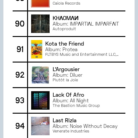
Caiola Records
KHΛOMΛИ
90
Album: IMP​Λ​RTI​Λ​L IMP​Λ​RF​Λ​IT
Autoproduit
Kota the Friend
91
Album: Protea
FLTBYS Music and Entertainment LLC,
Distributed by Venice Music
L'Argousier
92
Album: Diluer
Plutôt la Joie
Lack Of Afro
93
Album: All Night
The Bastion Music Group
Last Rizla
94
Album: Noise Without Decay
Venerate Industries