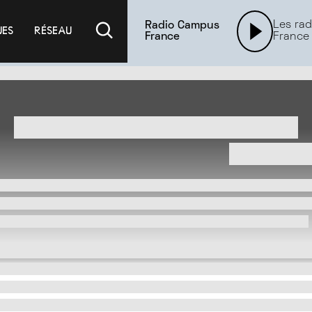
Les rad
Radio Campus
UES
RÉSEAU
France
France