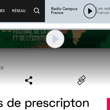
Les rad
Radio Campus
UES
RÉSEAU
France
France
20 ANS DE PRESCRIPTON MUSICALE -
FESTIVAL LONGUEUR D'ONDES
ER
s de prescripton