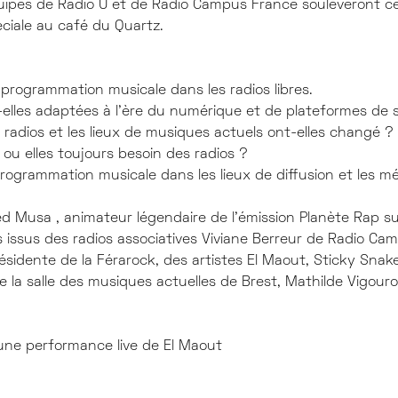
uipes de Radio U et de Radio Campus France soulèveront ce
ciale au café du Quartz.
a programmation musicale dans les radios libres.
-elles adaptées à l'ère du numérique et de plateformes de 
e radios et les lieux de musiques actuels ont-elles changé ?
s ou elles toujours besoin des radios ?
programmation musicale dans les lieux de diffusion et les m
d Musa , animateur légendaire de l’émission Planète Rap s
s issus des radios associatives Viviane Berreur de Radio Cam
ésidente de la Férarock, des artistes El Maout, Sticky Snak
e la salle des musiques actuelles de Brest, Mathilde Vigou
 une performance live de El Maout