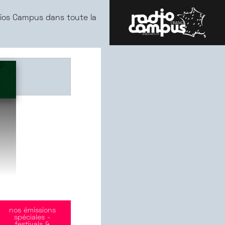
ios Campus dans toute la
nos émissions
spéciales -
festivals &