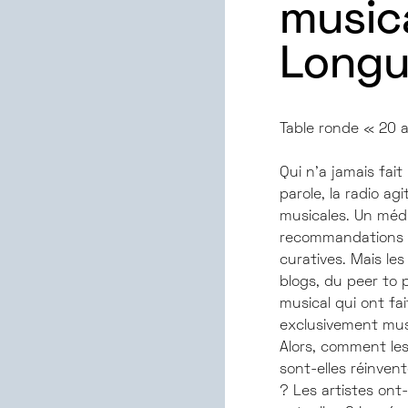
musica
Longu
Table ronde « 20 a
Qui n’a jamais fai
parole, la radio a
musicales. Un médi
recommandations m
curatives. Mais le
blogs, du peer to 
musical qui ont fa
exclusivement musi
Alors, comment les
sont-elles réinven
? Les artistes ont