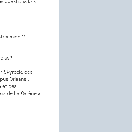
s questions lors
streaming ?
édias?
ur Skyrock, des
pus Orléans ,
e et des
roux de La Carène à