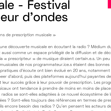
le - Festival
eur d'ondes
ns de prescription musicale »
t une découverte musicale en écoutant la radio ? Médium du
git aussi comme un espace privilégié de la diffusion et de dé
a « prescripteur » de musique diraient certain.e.s. Un peu
usicales de nos programmateur.ice.s étaient des bonnes
s pratiques d’écoute ont bien évolué en 20 ans, notamment a
peer d’abord, puis des plateformes aujourd’hui payantes d
it leur succès grâce à leur pouvoir de prescription. Les pr
caux ont tendance à prendre de moins en moins de place su
 radios se sont-elles adaptées à ce nouvel écosystème de l
tées ? Sont-elles toujours des références en termes de pres
-ils encore besoin des radios ? Qu’en pensent les acteurs 