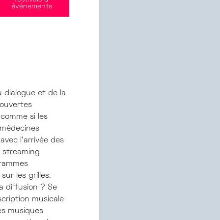
événements
 dialogue et de la
couvertes
 comme si les
 médecines
vec l’arrivée des
e streaming
ogrammes
r les grilles.
a diffusion ? Se
cription musicale
des musiques