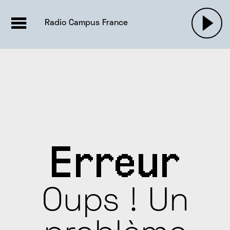
EMISSIONS |

ACTUALITÉS
RADIOS
MUSIQU
Radio Campus France
PODCASTS
Erreur
Oups ! Un