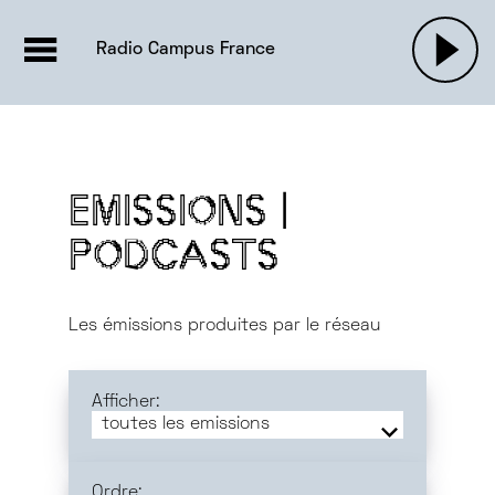
EMISSIONS |

ACTUALITÉS
RADIOS
MUSIQU
Radio Campus France
PODCASTS
EMISSIONS |
PODCASTS
Les émissions produites par le réseau
Afficher:
toutes les emissions
emissions
communes
emissions
locales
Ordre: