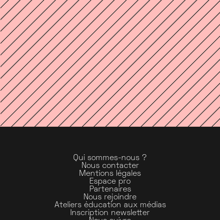
RADIO CAMPUS FRANCE
RADIO CAMPUS GRENOBLE
RADIO CAMPUS LILLE
RADIO CAMPUS LORRAINE
RADIO CAMPUS MONTPELLIER
RADIO CAMPUS MUSIQUE
RADIO CAMPUS ORLÉANS
RADIO CAMPUS PARIS
RADIO CAMPUS PAU
RADIO CAMPUS ROUEN
RADIO CAMPUS TOURS
RADIO COCO
RADIO DIJON CAMPUS
Qui sommes-nous ?
Nous contacter
RADIO EN CONSTRUCTION
Mentions légales
Espace pro
RADIO GRENOUILLE
Partenaires
RADIO MNE
Nous rejoindre
Ateliers éducation aux médias
RADIO PHÉNIX
Inscription newsletter