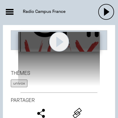
EMISSIONS |

ACTUALITÉS
RADIOS
MUSIQU
Radio Campus France
PODCASTS
UNIVOX
THÈMES
univox
PARTAGER