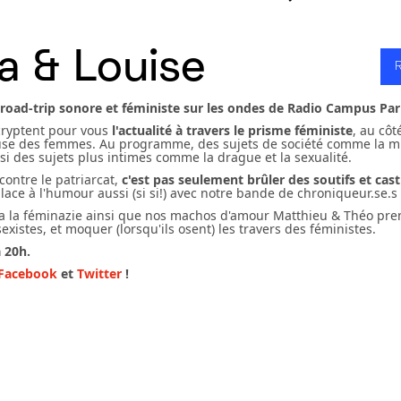
a & Louise
oad-trip sonore et féministe sur les ondes de Radio Campus Pari
cryptent pour vous
l'actualité à travers le prisme féministe
, au côt
use des femmes. Au programme, des sujets de société comme la mu
si des sujets plus intimes comme la drague et la sexualité.
 contre le patriarcat,
c'est pas seulement brûler des soutifs et cas
place à l'humour aussi (si si!) avec notre bande de chroniqueur.se.s 
ha la féminazie ainsi que nos machos d'amour Matthieu & Théo pre
sexistes, et moquer (lorsqu'ils osent) les travers des féministes.
 20h.
Facebook
et
Twitter
!