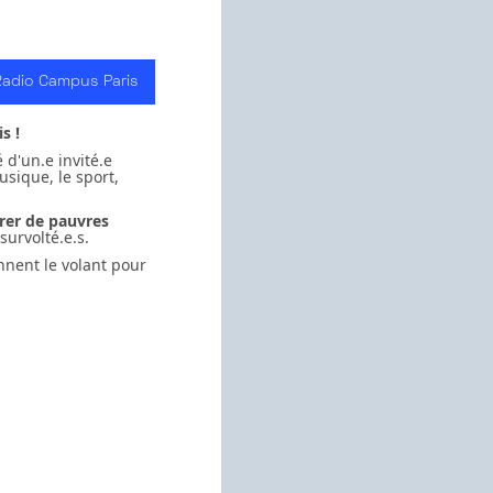
Radio Campus Paris
s !
é d'un.e invité.e
sique, le sport,
trer de pauvres
survolté.e.s.
nnent le volant pour