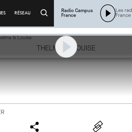
Les rad
Radio Campus
UES
RÉSEAU
France
France
THELMA & LOUISE
ER