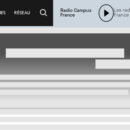
Les rad
Radio Campus
UES
RÉSEAU
France
France