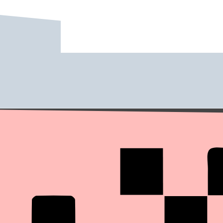
---------------------------
C LAB
CAMPUS FM
CFAK, SHERBROOKE,QUÉBÉC
MAKING WAVES
NEBBIA CAMPUS CORTE
RADIO BRUME
RADIO CAMPUS 47
RADIO CAMPUS 66
RADIO CAMPUS AMIENS
RADIO CAMPUS ANGERS
RADIO CAMPUS AVIGNON
RADIO CAMPUS BESANÇON
RADIO CAMPUS BORDEAUX 88.1
RADIO CAMPUS BRUXELLES
RADIO CAMPUS CLERMONT-FERRA
RADIO CAMPUS FRANCE