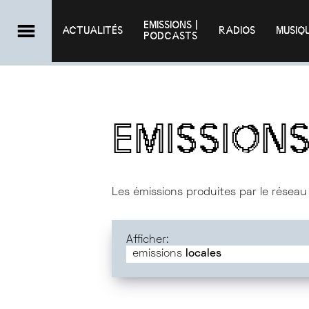
EMISSIONS |

ACTUALITÉS
RADIOS
MUSIQ
PODCASTS
EMISSION
Les émissions produites par le réseau
Afficher:
emissions
locales
emissions
communes
emissions
locales
toutes les emissions