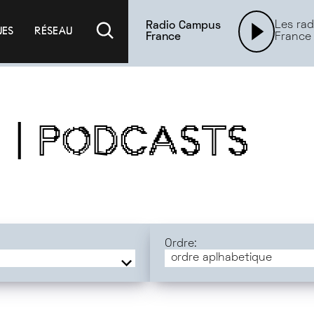
Les rad
Radio Campus
UES
RÉSEAU
France
France
S | PODCASTS
Ordre:
ordre aplhabetique
ordre aplhabetique
les plus récentes