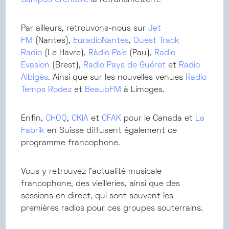
Campus Grenoble
la retransmettent.
Par ailleurs, retrouvons-nous sur
Jet
FM
(Nantes),
EuradioNantes
,
Ouest Track
Radio
(Le Havre),
Ràdio País
(Pau),
Radio
Evasion
(Brest),
Radio Pays de Guéret
et
Radio
Albigès
. Ainsi que sur les nouvelles venues
Radio
Temps Rodez
et
BeaubFM
à Limoges.
Enfin,
CHOQ
,
CKIA
et
CFAK
pour le Canada et
La
Fabrik
en Suisse diffusent également ce
programme francophone.
Vous y retrouvez l'actualité musicale
francophone, des vieilleries, ainsi que des
sessions en direct, qui sont souvent les
premières radios pour ces groupes souterrains.