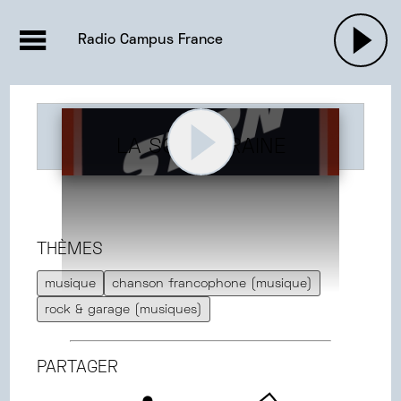
EMISSIONS |

ACTUALITÉS
RADIOS
MUSIQU
Radio Campus France
PODCASTS
LA SOUTERRAINE
THÈMES
musique
chanson francophone (musique)
rock & garage (musiques)
PARTAGER