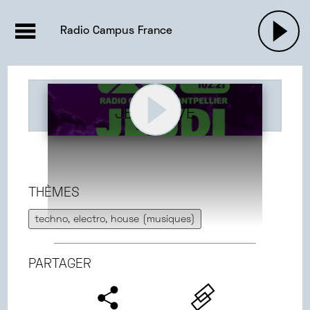
EMISSIONS |

ACTUALITÉS
RADIOS
MUSIQU
Radio Campus France
PODCASTS
JEUDI LIVE
THÈMES
techno, electro, house (musiques)
PARTAGER