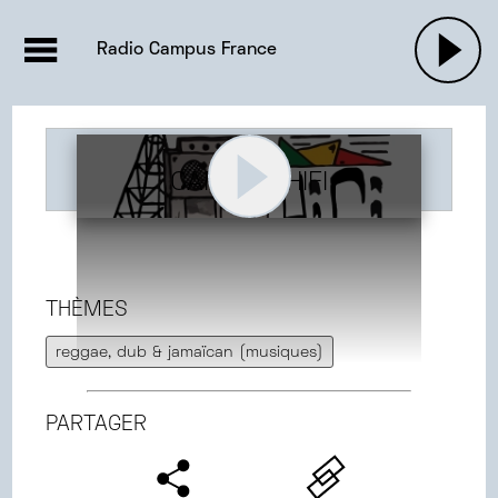
EMISSIONS |

ACTUALITÉS
RADIOS
MUSIQU
Radio Campus France
PODCASTS
CAMPUS HIFI
THÈMES
reggae, dub & jamaïcan (musiques)
PARTAGER