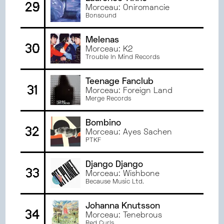
29
Morceau: Oniromancie
Bonsound
Melenas
30
Morceau: K2
Trouble In Mind Records
Teenage Fanclub
31
Morceau: Foreign Land
Merge Records
Bombino
32
Morceau: Ayes Sachen
PTKF
Django Django
33
Morceau: Wishbone
Because Music Ltd.
Johanna Knutsson
34
Morceau: Tenebrous
Red Curls