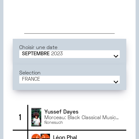
Choisir une date
SEPTEMBRE
2023
JUIN
2025
MAI
2025
Selection
AVRIL
2025
FRANCE
MARS
2025
FRANCE
FÉVRIER
2025
BORDEAUX
JANVIER
2025
MONTPELLIER
DÉCEMBRE
2024
ORLÉANS
Yussef Dayes
1
Morceau: Black Classical Music
NOVEMBRE
2024
DIJON
(feat. Venna & Charlie Stacey)
Nonesuch
OCTOBRE
2024
ANGERS
SEPTEMBRE
2024
RENNES
Léon Phal