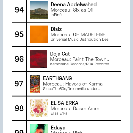
Deena Abdelwahed
94
Morceau: Six as Oil
InFiné
Disiz
95
Morceau: OH MADELEINE
Universal Music Distribution Deal
Doja Cat
96
Morceau: Paint The Town
Red
Kemosabe Records/RCA Records
EARTHGANG
97
Morceau: Flavors of Karma
SinceThe80s/Dreamville under
exclusive license to UnitedMasters LLC
ELISA ERKA
98
Morceau: Baiser Amer
Elisa Erka
Edaya