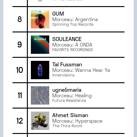
MAI
2022
AVRIL
2022
GUM
8
MARS
2022
Morceau: Argentina
Spinning Top Records
SOULEANCE
9
Morceau: A ONDA
FAVORITE RECORDINGS
Tal Fussman
10
Morceau: Wanna Hear Ya
Innervisions
ugne&maria
11
Morceau: Healing
Futura Resistenza
Ahmet Sisman
12
Morceau: Hyperspace
The Third Room