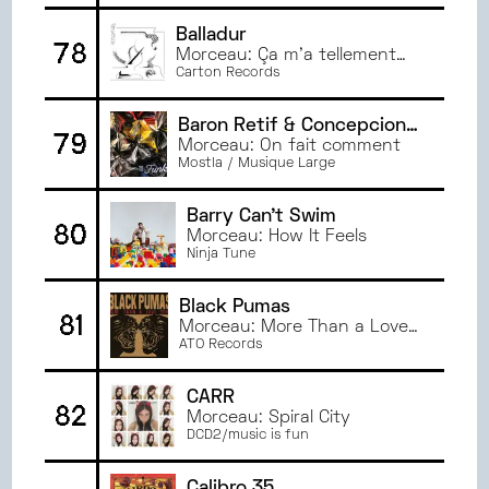
Balladur
78
Morceau: Ça m'a tellement
manqué
Carton Records
Baron Retif & Concepcion
79
Perez
Morceau: On fait comment
Mostla / Musique Large
Barry Can't Swim
80
Morceau: How It Feels
Ninja Tune
Black Pumas
81
Morceau: More Than a Love
Song
ATO Records
CARR
82
Morceau: Spiral City
DCD2/music is fun