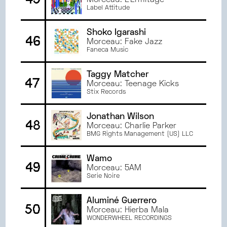
Morceau: L'Ermitage
Label Attitude
Shoko Igarashi
46
Morceau: Fake Jazz
Faneca Music
Taggy Matcher
47
Morceau: Teenage Kicks
Stix Records
Jonathan Wilson
48
Morceau: Charlie Parker
BMG Rights Management (US) LLC
Wamo
49
Morceau: 5AM
Serie Noire
Aluminé Guerrero
50
Morceau: Hierba Mala
WONDERWHEEL RECORDINGS