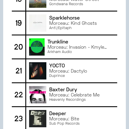
Gondwana Records
Sparklehorse
19
Morceau: Kind Ghosts
Anti/Epitaph
Trunkline
20
Morceau: Invasion - Kmyle
Remix
Arkham Audio
YOCTO
21
Morceau: Dactylo
Duprince
Baxter Dury
22
Morceau: Celebrate Me
Heavenly Recordings
Deeper
23
Morceau: Bite
Sub Pop Records