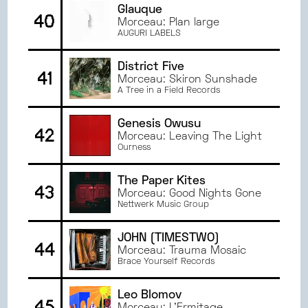
Glauque
40
Morceau: Plan large
AUGURI LABELS
District Five
41
Morceau: Skiron Sunshade
A Tree in a Field Records
Genesis Owusu
42
Morceau: Leaving The Light
Ourness
The Paper Kites
43
Morceau: Good Nights Gone
Nettwerk Music Group
JOHN (TIMESTWO)
44
Morceau: Trauma Mosaic
Brace Yourself Records
Leo Blomov
45