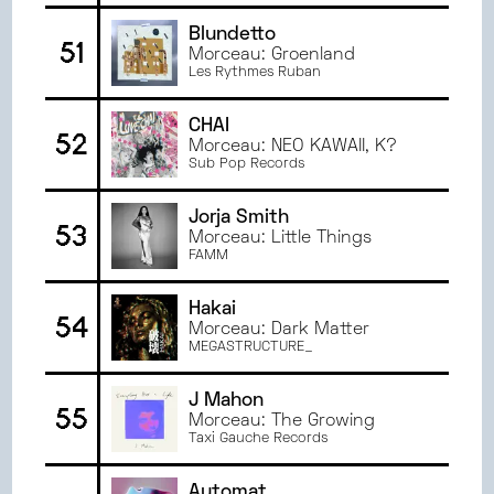
Blundetto
51
Morceau: Groenland
Les Rythmes Ruban
CHAI
52
Morceau: NEO KAWAII, K?
Sub Pop Records
Jorja Smith
53
Morceau: Little Things
FAMM
Hakai
54
Morceau: Dark Matter
MEGASTRUCTURE_
J Mahon
55
Morceau: The Growing
Taxi Gauche Records
Automat