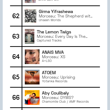
(Night Sky)
drink sum wtr
Girma Yifrashewa
62
Morceau: The Shepherd with
the Flute
Unseen Worlds
The Lemon Twigs
63
Morceau: Every Day Is The
Worst Day Of My Life
Captured Tracks
ANAÏS MVA
64
Morceau: XS
A+LSO
ATOEM
65
Morceau: Uprising
Yotanka Records
Aby Coulibaly
66
Morceau: DYWS?
Chamomile Club / AMF Records