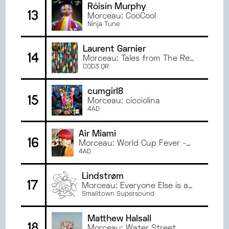
Róisín Murphy
13
Morceau: CooCool
Ninja Tune
Laurent Garnier
14
Morceau: Tales from The Real
World
COD3 QR
cumgirl8
15
Morceau: cicciolina
4AD
Air Miami
16
Morceau: World Cup Fever -
2023 Remaster
4AD
Lindstrøm
17
Morceau: Everyone Else is a
Stranger
Smalltown Supersound
Matthew Halsall
18
Morceau: Water Street