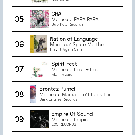
CHAI
35
Morceau: PARA PARA
Sub Pop Records
Nation of Language
36
Morceau: Spare Me the
Decision
Play It Again Sam
Spirit Fest
37
Morceau: Lost & Found
Morr Music
Brontez Purnell
38
Morceau: Mama Don’t Fuck For
Beats - The Beats They Fuck For
Dark Entries Records
Mother (Does Your Mother
Know?)
Empire Of Sound
39
Morceau: Empire
EOS RECORDS