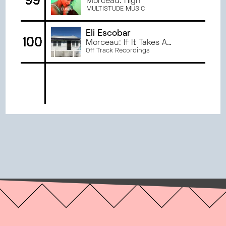
99
Morceau: High
MULTISTUDE MUSIC
Eli Escobar
100
Morceau: If It Takes A
Miracle
Off Track Recordings