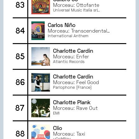
Calibro 35
83
Morceau: Ottofante
Universal Music Italia srL.
Carlos Niño
84
Morceau: Transcendental
Bounce, Run to it
International Anthem
Charlotte Cardin
85
Morceau: Enfer
Atlantic Records
Charlotte Cardin
86
Morceau: Feel Good
Parlophone (France)
Charlotte Plank
87
Morceau: Rave Out
EMI
Clio
88
Morceau: Taxi