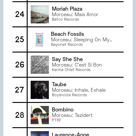
Moriah Plaza
24
Morceau: Mais Amor
Batov Records
Beach Fossils
25
Morceau: Sleeping On My
Own
Bayonet Records
Say She She
26
Morceau: C'est Si Bon
Karma Chief Records
Taube
27
Morceau: Inhale, Exhale
Boysnoize Records
Bombino
28
Morceau: Tazidert
PTKF
Laurence-Anne