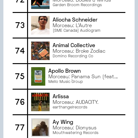
Morceau: Bodies & Minds
Garden Broom Recordings
Aliocha Schneider
73
Morceau: L'Autre
(SME Canada) Audiogram
Animal Collective
74
Morceau: Broke Zodiac
Domino Recording Co
Apollo Brown
75
Morceau: Panama Sun (feat.
Marv Won)
Mello Music Group
Arlissa
76
Morceau: AUDACITY.
earthangelrecords
Ay Wing
77
Morceau: Dionysus
Mouthwatering Records