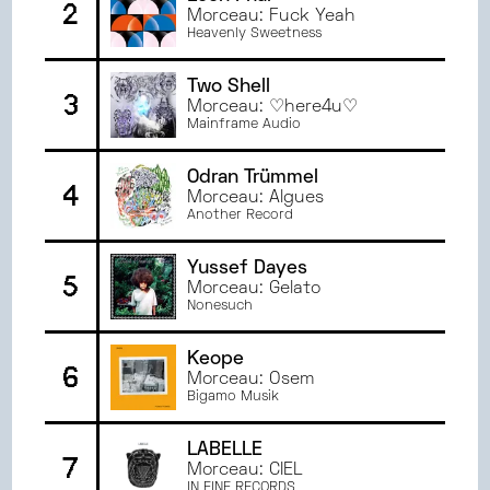
2
JUIN
2024
Morceau: Fuck Yeah
Heavenly Sweetness
MAI
2024
AVRIL
2024
Two Shell
3
MARS
2024
Morceau: ♡here4u♡
Mainframe Audio
FÉVRIER
2024
JANVIER
2024
Odran Trümmel
DÉCEMBRE
2023
4
Morceau: Algues
NOVEMBRE
2023
Another Record
OCTOBRE
2023
Yussef Dayes
SEPTEMBRE
2023
5
Morceau: Gelato
JUIN
2023
Nonesuch
MAI
2023
AVRIL
2023
Keope
6
Morceau: Osem
MARS
2023
Bigamo Musik
FÉVRIER
2023
JANVIER
2023
LABELLE
7
JUIN
2022
Morceau: CIEL
IN FINÉ RECORDS