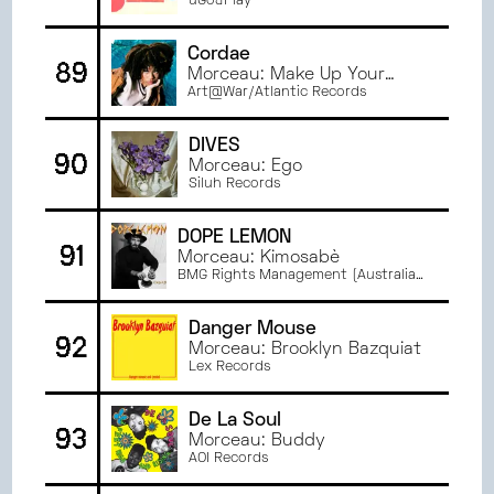
uGo&Play
Cordae
89
Morceau: Make Up Your
Mind
Art@War/Atlantic Records
DIVES
90
Morceau: Ego
Siluh Records
DOPE LEMON
91
Morceau: Kimosabè
BMG Rights Management (Australia)
Pty Ltd.
Danger Mouse
92
Morceau: Brooklyn Bazquiat
Lex Records
De La Soul
93
Morceau: Buddy
AOI Records