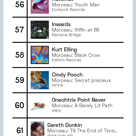
56
Morceau: Youth Man
Compost Records
Inwards
57
Morceau: Riffin at 86
Rainbow Bridge
Kurt Elling
58
Morceau: Black Crow
Edition Records
Cindy Pooch
59
Morceau: Secret précieux
InFiné
Oneohtrix Point Never
60
Morceau: A Barely Lit Path
warp
Gareth Donkin
61
Morceau: Till The End of Time