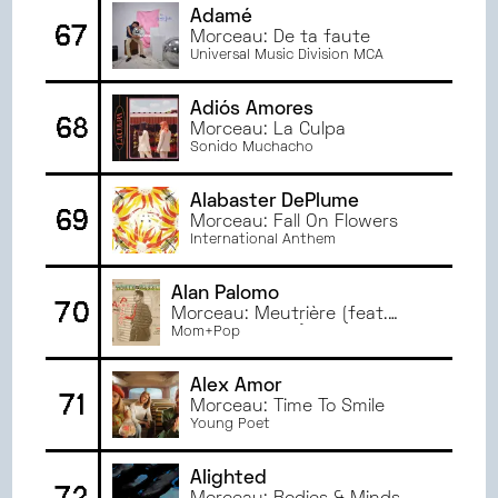
Adamé
67
Morceau: De ta faute
Universal Music Division MCA
Adiós Amores
68
Morceau: La Culpa
Sonido Muchacho
Alabaster DePlume
69
Morceau: Fall On Flowers
International Anthem
Alan Palomo
70
Morceau: Meutrière (feat.
Flore Benguigui)
Mom+Pop
Alex Amor
71
Morceau: Time To Smile
Young Poet
Alighted
72