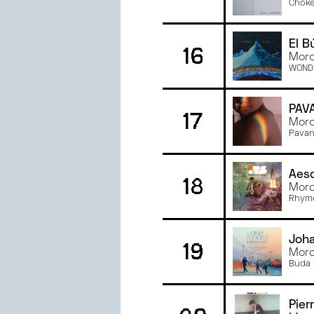
Chok
El B
16
Morc
WOND
PAV
17
Morc
Pava
Aes
18
Morc
Rhyme
Joha
19
Morc
Buda 
Pierr