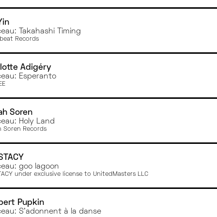
Yin
eau: Takahashi Timing
erbeat Records
lotte Adigéry
eau: Esperanto
EE
ah Soren
eau: Holy Land
h Soren Records
STACY
eau: goo lagoon
ACY under exclusive license to UnitedMasters LLC
pert Pupkin
eau: S'adonnent à la danse