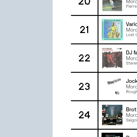
20
Morc
Pierre 
Vari
21
Morc
Lost 
DJ M
22
Morc
Ster
Joc
23
Morc
Rough
Brot
24
Morc
Saigo