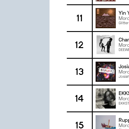
Yin 
11
Morc
Glitt
Char
12
Morc
DEEW
Josi
13
Morc
Josia
EKK
14
Morc
EKKST
Rup
15
Morc