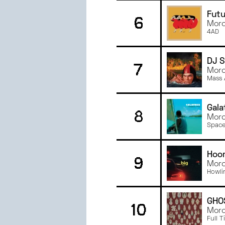
MAI
2023
Futu
6
Morc
AVRIL
2023
4AD
MARS
2023
FÉVRIER
2023
DJ 
7
JANVIER
2023
Morc
JUIN
2022
Mass 
MAI
2022
AVRIL
2022
Gala
8
Morc
MARS
2022
Space
Hoo
9
Morc
Howli
GHO
10
Morc
Full 