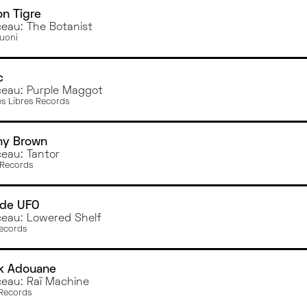
n Tigre
eau: The Botanist
suoni
c
eau: Purple Maggot
es Libres Records
ny Brown
eau: Tantor
Records
de UFO
eau: Lowered Shelf
Records
ik Adouane
eau: Raï Machine
 Records