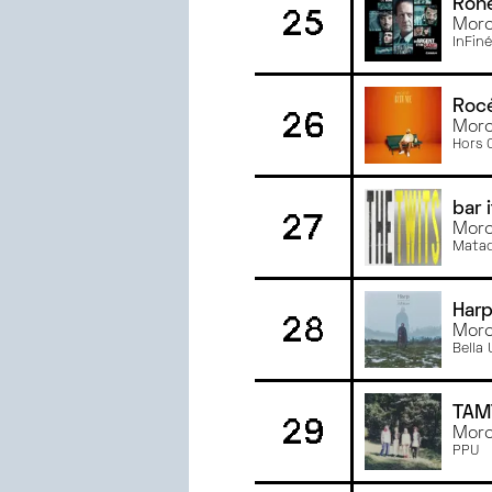
Ron
25
Morc
InFiné
Roc
26
Morce
Hors 
bar i
27
Morc
Mata
Har
28
Morc
Bella
TAM
29
Morc
PPU