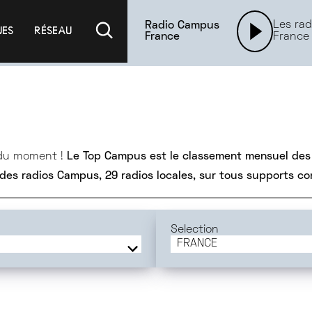
Les rad
Radio Campus
UES
RÉSEAU
France
France
 du moment !
Le Top Campus est le classement mensuel des
 des radios Campus, 29 radios locales, sur tous supports c
Selection
FRANCE
FRANCE
BORDEAUX
DIJON