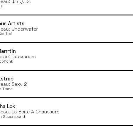
eau: J.S.Q.T.S.
III
ous Artists
eau: Underwater
Control
arrrtin
eau: Taraxacum
eophonk
kstrap
eau: Sexy 2
 Trade
ha Lok
eau: La Boîte À Chaussure
n Supersound