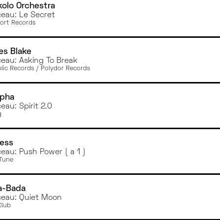
CAEN
olo Orchestra
eau: Le Secret
PARIS
ort Records
ANGERS
TOULOUSE
es Blake
GRENOBLE
eau: Asking To Break
RENNES
lic Records / Polydor Records
MONTPELLIER
pha
eau: Spirit 2.0
g
ess
eau: Push Power ( a 1 )
 Tune
a-Bada
eau: Quiet Moon
Club