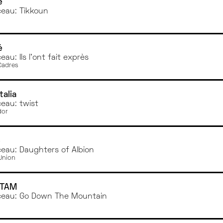
e
eau: Tikkoun
é
au: Ils l'ont fait exprès
Cadres
talia
eau: twist
dor
p
eau: Daughters of Albion
 Union
TAM
eau: Go Down The Mountain