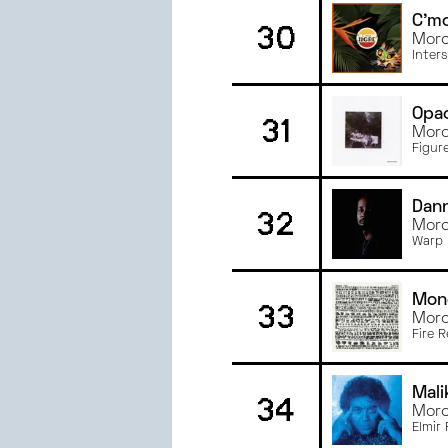
C'mo
30
Morc
Inter
Opa
31
Morc
Figur
Dan
32
Morc
Warp 
Mon
33
Morc
Fire 
Mal
34
Morc
Elmir