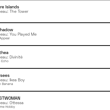
re Islands
eau: The Tower
Shadow
eau: You Played Me
Appeal
thea
eau: Divinitè
 Echo
rsees
eau: Ikea Boy
n Banana
STWOMAN
eau: Ottessa
Time Hobby