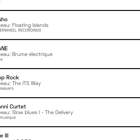
e
úho
eau: Floating Islands
ERWHEEL RECORDINGS
ANE
eau: Brume électrique
ne
op Rock
eau: The ITS Way
sayers
nni Curtet
eau: Slow blues I - The Delivery
musique
e III