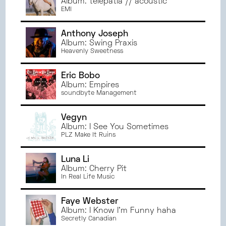
Album: telepatía // acoustic
EMI
Anthony Joseph
Album: Swing Praxis
Heavenly Sweetness
Eric Bobo
Album: Empires
soundbyte Management
Vegyn
Album: I See You Sometimes
PLZ Make It Ruins
Luna Li
Album: Cherry Pit
In Real Life Music
Faye Webster
Album: I Know I'm Funny haha
Secretly Canadian