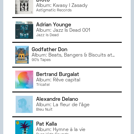
Błoto
Album: Kwasy I Zasady
Astigmatic Records
Adrian Younge
Album: Jazz Is Dead 001
Jazz Is Dead
Godfather Don
Album: Beats, Bangers & Biscuits at
535 E 55th St
90's Tapes
Bertrand Burgalat
Album: Rêve capital
Tricatel
Alexandre Delano
Album: La fleur de l'âge
Bleu Nuit
Pat Kalla
Album: Hymne à la vie