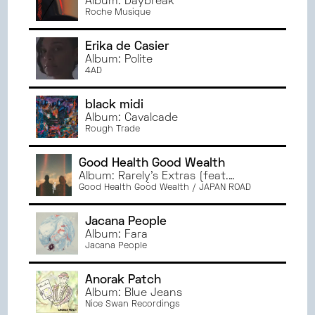
Album: Daybreak
NOVEMBRE
2024
CAEN
Roche Musique
OCTOBRE
2024
AMIENS
SEPTEMBRE
2024
PARIS
Erika de Casier
JUIN
2024
Album: Polite
TOURS
4AD
MAI
2024
DIJON
AVRIL
2024
BREST
black midi
MARS
2024
Album: Cavalcade
Rough Trade
FÉVRIER
2024
JANVIER
2024
Good Health Good Wealth
DÉCEMBRE
2023
Album: Rarely's Extras (feat.
NOVEMBRE
2023
Rarelyalways)
Good Health Good Wealth / JAPAN ROAD
OCTOBRE
2023
Jacana People
SEPTEMBRE
2023
Album: Fara
JUIN
2023
Jacana People
MAI
2023
AVRIL
2023
Anorak Patch
Album: Blue Jeans
MARS
2023
Nice Swan Recordings
FÉVRIER
2023