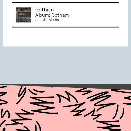
Gotham
Album: Gotham
Javotti Media