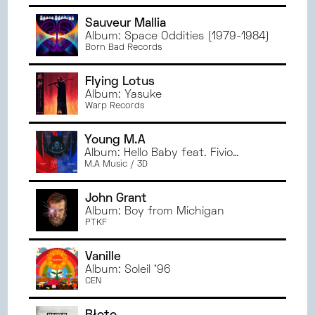
JANVIER
2023
Sauveur Mallia
JUIN
2022
Album: Space Oddities (1979-1984)
Born Bad Records
MAI
2022
AVRIL
2022
Flying Lotus
MARS
2022
Album: Yasuke
Warp Records
Young M.A
Album: Hello Baby feat. Fivio
Foreign
M.A Music / 3D
John Grant
Album: Boy from Michigan
PTKF
Vanille
Album: Soleil '96
CEN