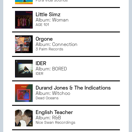
Pura Vida Sounds
Little Simz
Album: Woman
AGE 101
Orgone
Album: Connection
3 Palm Records
IDER
Album: BORED
IDER
Durand Jones & The Indications
Album: Witchoo
Dead Oceans
English Teacher
Album: R&B
Nice Swan Recordings