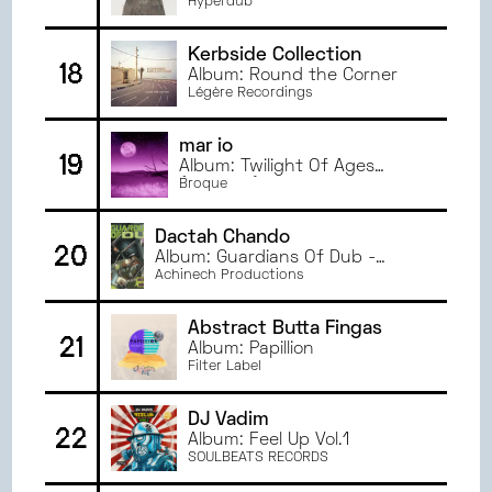
Hyperdub
Kerbside Collection
18
Album: Round the Corner
Légère Recordings
mar io
19
Album: Twilight Of Ages
(Remixes)
Broque
Dactah Chando
20
Album: Guardians Of Dub -
Dactah Chando Meets Umberto
Achinech Productions
Echo
Abstract Butta Fingas
21
Album: Papillion
Filter Label
DJ Vadim
22
Album: Feel Up Vol.1
SOULBEATS RECORDS