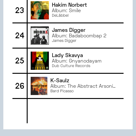
Hakim Norbert
23
Album: Smile
DeLäbbel
James Digger
24
Album: Badaboombap 2
James Digger
Lady Skavya
25
Album: Gnyanodayam
Dub Culture Records
K-Saulz
26
Album: The Abstract Arsonist
EP
Bard Picasso