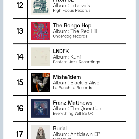
Pitch 92
12
Album: Intervals
High Focus Records
The Bongo Hop
13
Album: The Red Hill
Underdog records
LNDFK
14
Album: Kuni
Bastard Jazz Recordings
Misha1dem
15
Album: Black & Alive
La Panchita Records
Franz Matthews
16
Album: The Question
Everything Will Be OK
Burial
17
Album: Antidawn EP