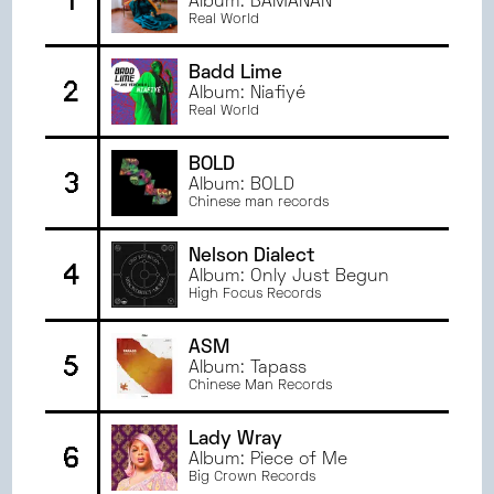
1
Album: BAMANAN
NOVEMBRE
2024
TOURS
Real World
OCTOBRE
2024
ANGERS
SEPTEMBRE
2024
RENNES
Badd Lime
2
JUIN
2024
Album: Niafiyé
AMIENS
Real World
MAI
2024
DIJON
AVRIL
2024
BREST
BOLD
3
MARS
2024
MONTPELLIER
Album: BOLD
Chinese man records
FÉVRIER
2024
ORLÉANS
JANVIER
2024
Nelson Dialect
DÉCEMBRE
2023
4
Album: Only Just Begun
NOVEMBRE
2023
High Focus Records
OCTOBRE
2023
ASM
SEPTEMBRE
2023
5
Album: Tapass
JUIN
2023
Chinese Man Records
MAI
2023
AVRIL
2023
Lady Wray
6
Album: Piece of Me
MARS
2023
Big Crown Records
FÉVRIER
2023