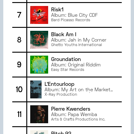
JANVIER
2023
Risk1
7
JUIN
2022
Album: Blue City CDF
Bard Picasso Records
MAI
2022
AVRIL
2022
Black Am I
8
MARS
2022
Album: Jah in My Corner
Ghetto Youths International
Groundation
9
Album: Original Riddim
Easy Star Records
L'Entourloop
10
Album: My Art on the Market
(L'Entourloop Remix)
X-Ray Production
Pierre Kwenders
11
Album: Papa Wemba
Arts & Crafts Productions Inc.