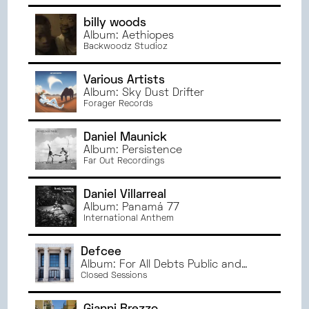
JANVIER
2023
billy woods
JUIN
2022
Album: Aethiopes
Backwoodz Studioz
MAI
2022
AVRIL
2022
Various Artists
MARS
2022
Album: Sky Dust Drifter
Forager Records
Daniel Maunick
Album: Persistence
Far Out Recordings
Daniel Villarreal
Album: Panamá 77
International Anthem
Defcee
Album: For All Debts Public and
Private
Closed Sessions