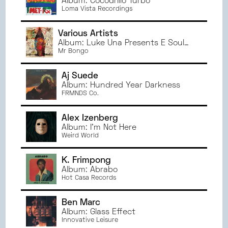
Album: Cocodrillo Turbo
NOVEMBRE
2024
DIJON
Loma Vista Recordings
OCTOBRE
2024
TOULOUSE
SEPTEMBRE
2024
ORLÉANS
Various Artists
JUIN
2024
Album: Luke Una Presents É Soul
MONTPELLIER
Cultura
Mr Bongo
MAI
2024
TOURS
AVRIL
2024
BORDEAUX
Aj Suede
MARS
2024
BREST
Album: Hundred Year Darkness
FRMNDS Co.
FÉVRIER
2024
RENNES
JANVIER
2024
Alex Izenberg
DÉCEMBRE
2023
Album: I'm Not Here
NOVEMBRE
2023
Weird World
OCTOBRE
2023
K. Frimpong
SEPTEMBRE
2023
Album: Abrabo
JUIN
2023
Hot Casa Records
MAI
2023
AVRIL
2023
Ben Marc
Album: Glass Effect
MARS
2023
Innovative Leisure
FÉVRIER
2023