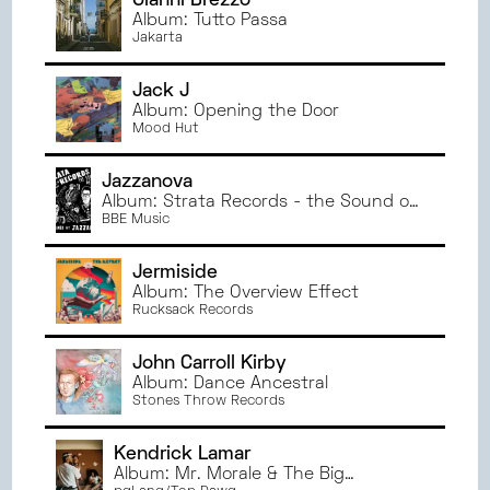
Gianni Brezzo
Album: Tutto Passa
Jakarta
Jack J
Album: Opening the Door
Mood Hut
Jazzanova
Album: Strata Records - the Sound of
Detroit - Reimagined by Jazzanova
BBE Music
Jermiside
Album: The Overview Effect
Rucksack Records
John Carroll Kirby
Album: Dance Ancestral
Stones Throw Records
Kendrick Lamar
Album: Mr. Morale & The Big