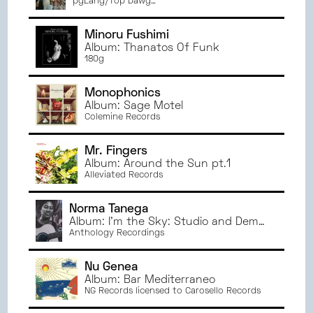
Steppers
pgLang/Top Dawg
Entertainment/Aftermath/Interscope Records
Minoru Fushimi
Album: Thanatos Of Funk
180g
Monophonics
Album: Sage Motel
Colemine Records
Mr. Fingers
Album: Around the Sun pt.1
Alleviated Records
Norma Tanega
Album: I'm the Sky: Studio and Demo
Recordings, 1964–1971
Anthology Recordings
Nu Genea
Album: Bar Mediterraneo
NG Records licensed to Carosello Records