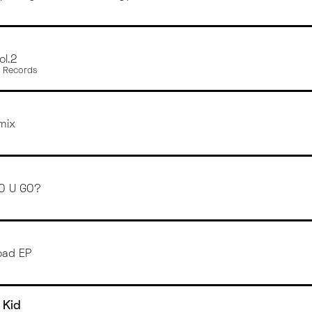
ol.2
s Records
mix
O U GO?
oad EP
 Kid