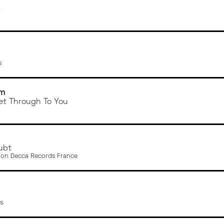
TOURS
E
TOULOUSE
MONTPELLIER
s
im
et Through To You
ubt
sion Decca Records France
s