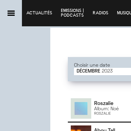
EMISSIONS |

ACTUALITÉS
RADIOS
MUSIQ
PODCASTS
Choisir une date
DÉCEMBRE
2023
JUIN
2025
MAI
2025
AVRIL
2025
MARS
2025
Roszalie
Album: Noé
FÉVRIER
2025
ROSZALIE
JANVIER
2025
DÉCEMBRE
2024
Abou Tall