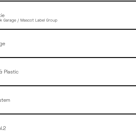
ie
k Garage / Mascot Label Group
age
& Plastic
stem
l.2