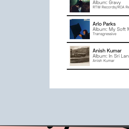
Album: Gravy
RTW Records/RCA R
Arlo Parks
Album: My Soft 
Transgressive
Anish Kumar
Album: In Sri La
Anish Kumar