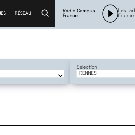
Les rad
Radio Campus
UES
RÉSEAU
France
France
Selection
RENNES
FRANCE
BORDEAUX
PARIS
ORLÉANS
RENNES
CAEN
DIJON