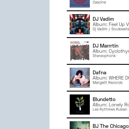
Cascine
DJ Vadim
Album: Feel Up V
Dj Vadim / Soulbeat
DJ Marrrtin
Album: Cyclothy
Stereophonk
Dafna
Album: WHERE D
Margalit Records
Blundetto
Album: Lonely R
Les Rythmes Ruban
BJ The Chicago