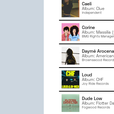
Caeli
JANVIER
2023
Album: Clue
JUIN
2022
Independent
MAI
2022
AVRIL
2022
Corine
Album: Massilia (
MARS
2022
BMG Rights Manage
Daymé Arocena
Album: American
Brownswood Record
Loud
Album: CHF
Joy Ride Records
Dude Low
Album: Flotter Da
Fogwood Records