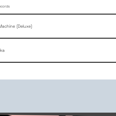
ecords
Machine (Deluxe)
nka