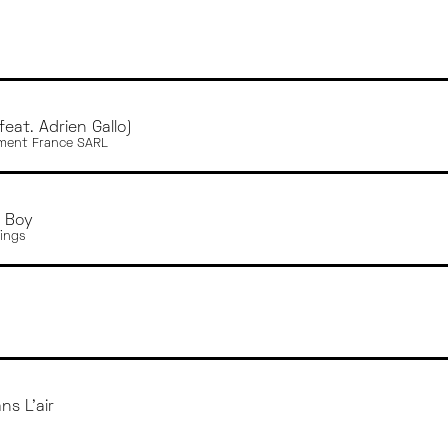
feat. Adrien Gallo)
ment France SARL
 Boy
ings
ns L'air