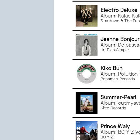
Electro Deluxe
Album: Nakie Nak
Stardown & The Fun
Jeanne Bonjour
Album: De pass
Un Plan Simple
Kiko Bun
Album: Pollution 
Panamah Records
Summer-Pearl
Album: outmysy
Kitto Records
Prince Waly
Album: BO Y Z Vo
BO Y Z