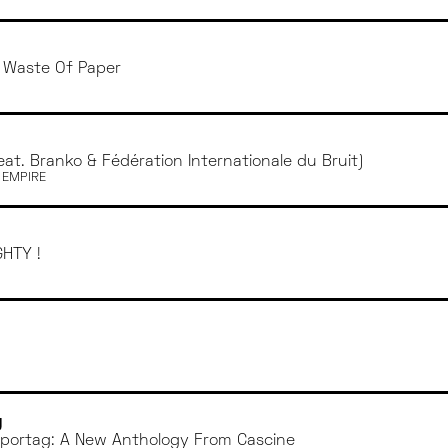
A Waste Of Paper
eat. Branko & Fédération Internationale du Bruit)
/ EMPIRE
HTY !
g
portag: A New Anthology From Cascine