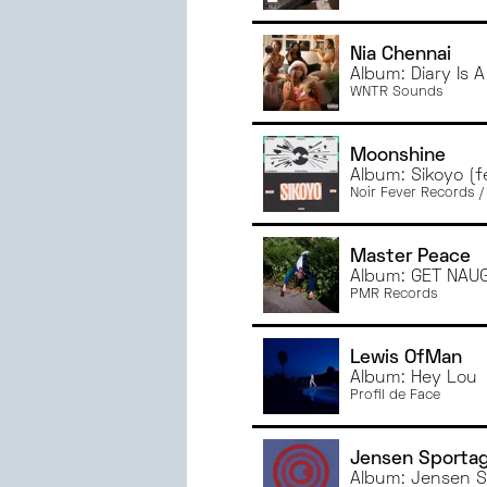
Nia Chennai
Album: Diary Is 
WNTR Sounds
Moonshine
Album: Sikoyo (f
Noir Fever Records 
Master Peace
Album: GET NAUG
PMR Records
Lewis OfMan
Album: Hey Lou
Profil de Face
Jensen Sporta
Album: Jensen S