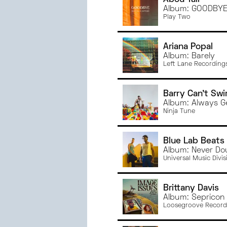
NOVEMBRE
2024
Album: GOODBY
OCTOBRE
2024
Play Two
SEPTEMBRE
2024
JUIN
2024
Ariana Popal
MAI
2024
Album: Barely
Left Lane Recording
AVRIL
2024
MARS
2024
Barry Can't Sw
FÉVRIER
2024
Album: Always G
JANVIER
2024
Ninja Tune
DÉCEMBRE
2023
NOVEMBRE
2023
Blue Lab Beats
OCTOBRE
2023
Album: Never Do
Universal Music Divi
SEPTEMBRE
2023
JUIN
2023
MAI
2023
Brittany Davis
Album: Sepricon
AVRIL
2023
Loosegroove Record
MARS
2023
FÉVRIER
2023