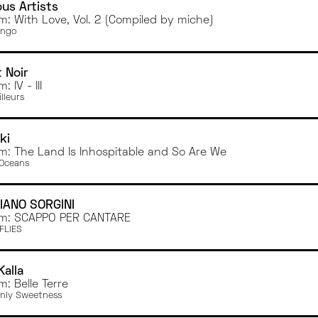
ous Artists
m: With Love, Vol. 2 (Compiled by miche)
ongo
t Noir
: IV - III
illeurs
ki
m: The Land Is Inhospitable and So Are We
Oceans
IANO SORGINI
m: SCAPPO PER CANTARE
FLIES
Kalla
m: Belle Terre
nly Sweetness