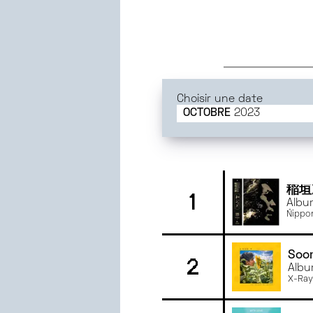
Choisir une date
OCTOBRE
2023
JUIN
2025
MAI
2025
AVRIL
2025
MARS
2025
稲垣
1
Albu
FÉVRIER
2025
(Uni
Nippo
JANVIER
2025
DÉCEMBRE
2024
Soo
2
NOVEMBRE
2024
Albu
OCTOBRE
2024
X-Ray
SEPTEMBRE
2024
JUIN
2024