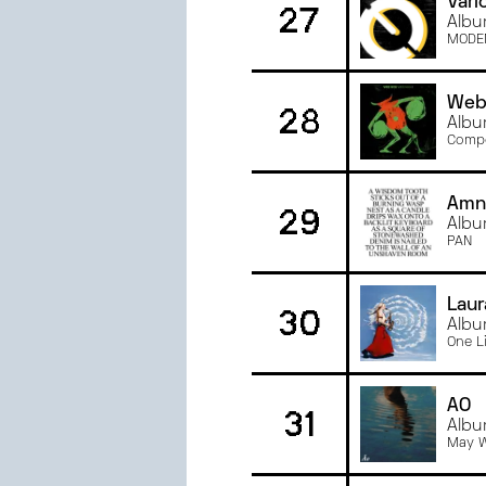
Vari
27
Albu
MODE
Web
28
Albu
Compo
Amn
29
Albu
PAN
Laur
30
Albu
One L
ÃO
31
Albu
May 