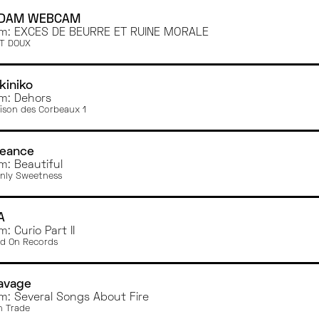
DAM WEBCAM
m: EXCÈS DE BEURRE ET RUINE MORALE
T DOUX
kiniko
m: Dehors
ison des Corbeaux 1
leance
m: Beautiful
nly Sweetness
A
: Curio Part II
d On Records
avage
m: Several Songs About Fire
 Trade