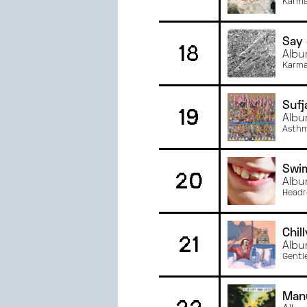
Karma
Say
18
Albu
Karma
Sufj
19
Albu
Asthm
Swi
20
Albu
Headr
Chil
21
Albu
Gentl
Man