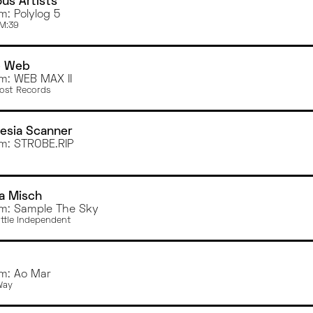
ous Artists
m: Polylog 5
M:39
 Web
m: WEB MAX II
st Records
esia Scanner
m: STROBE.RIP
a Misch
m: Sample The Sky
ittle Independent
m: Ao Mar
Way