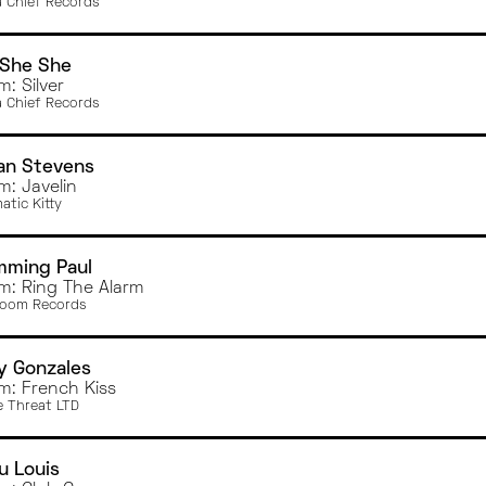
 Chief Records
 She She
m: Silver
 Chief Records
an Stevens
m: Javelin
atic Kitty
mming Paul
m: Ring The Alarm
oom Records
ly Gonzales
m: French Kiss
e Threat LTD
u Louis