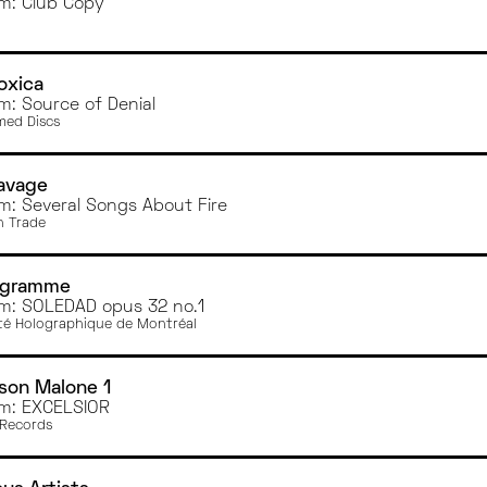
m: Club Copy
loxica
m: Source of Denial
ed Discs
avage
m: Several Songs About Fire
 Trade
ogramme
m: SOLEDAD opus 32 no.1
té Holographique de Montréal
son Malone 1
m: EXCELSIOR
Records