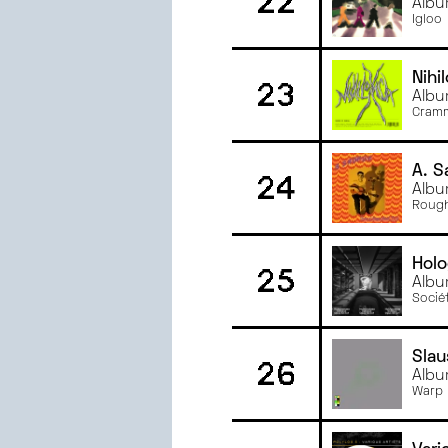
22
Albu
Igloo
Nihi
23
Albu
Cramm
A. S
24
Albu
Rough
Hol
25
Albu
Socié
Slau
26
Albu
Warp 