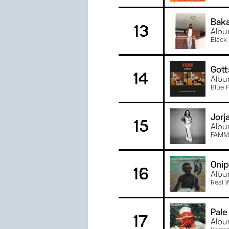
Baka
13
Albu
Black
Gott
14
Albu
Blue 
Jorj
15
Album
FAMM
Onip
16
Albu
Real 
Pale
17
Albu