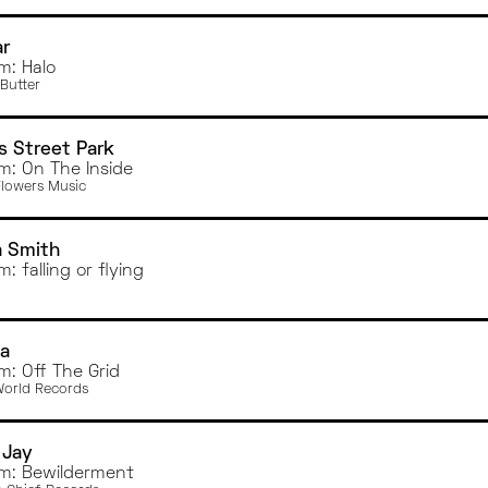
r
m: Halo
 Butter
s Street Park
m: On The Inside
Flowers Music
a Smith
: falling or flying
a
m: Off The Grid
World Records
 Jay
m: Bewilderment