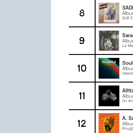
AVRIL
2022
SAD
8
Albu
MARS
2022
DUR E
Sara
9
Albu
La Ma
Sou
10
Albu
Heave
Alltt
11
Album
On An
A. S
12
Albu
Rough