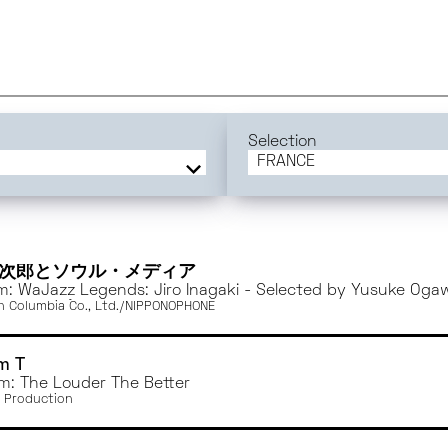
Selection
FRANCE
FRANCE
BORDEAUX
TOULOUSE
DIJON
次郎とソウル・メディア
m: WaJazz Legends: Jiro Inagaki - Selected by Yusuke Oga
ANGERS
versounds)
n Columbia Co., Ltd./NIPPONOPHONE
ORLÉANS
PARIS
m T
RENNES
m: The Louder The Better
 Production